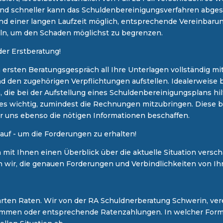
r und schneller kann das Schuldenbereinigungsverfahren abges
nd einer langen Laufzeit möglich, entsprechende Vereinbarunge
eln, um den Schaden möglichst zu begrenzen.
der Erstberatung!
um ersten Beratungsgespräch all Ihre Unterlagen vollständig 
 den zugehörigen Verpflichtungen aufstellen. Idealerweise br
 die bei der Aufstellung eines Schuldenbereinigungsplans hil
 es wichtig, zumindest die Rechnungen mitzubringen. Diese b
uns ebenso die nötigen Informationen beschaffen.
uf - um die Forderungen zu erhalten!
it Ihnen einen Überblick über die aktuelle Situation versc
en wir, die genauen Forderungen und Verbindlichkeiten von Ih
arten Raten. ​Wir von der RA Schuldnerberatung Schwerin, ve
men oder entsprechende Ratenzahlungen. In welcher Form d