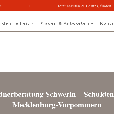
080
Jetzt anrufen & Lösung finden
|
◆
ldenfreiheit
Fragen & Antworten
Konta
dnerberatung Schwerin – Schuldenf
Mecklenburg-Vorpommern