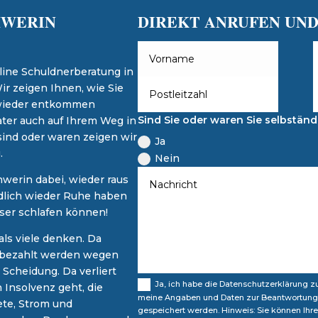
HWERIN
DIREKT ANRUFEN UND
line Schuldnerberatung in
r zeigen Ihnen, wie Sie
 wieder entkommen
Sind Sie oder waren Sie selbständ
ater auch auf Ihrem Weg in
sind oder waren zeigen wir
Ja
.
Nein
werin dabei, wieder raus
ndlich wieder Ruhe haben
sser schlafen können!
als viele denken. Da
 bezahlt werden wegen
 Scheidung. Da verliert
Ja, ich habe die Datenschutzerklärung 
 Insolvenz geht, die
meine Angaben und Daten zur Beantwortung 
ete, Strom und
gespeichert werden. Hinweis: Sie können Ihre 