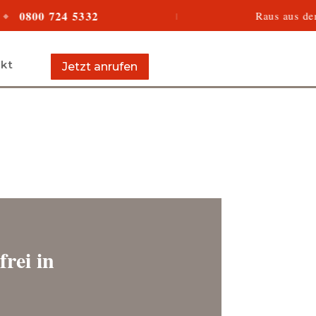
0 724 5332
Raus aus den Schul
|
kt
Jetzt anrufen
rei in