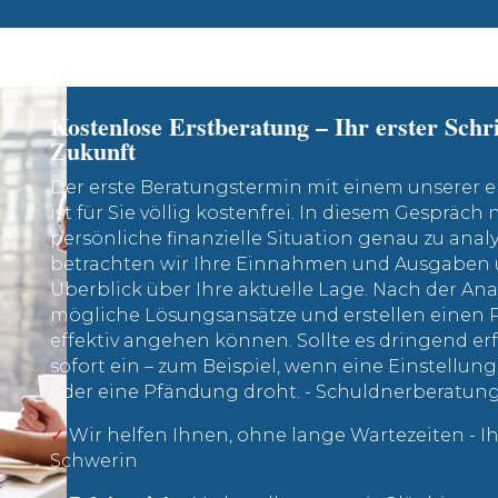
Kostenlose Erstberatung – Ihr erster Schri
Zukunft
Der erste Beratungstermin mit einem unserer 
ist für Sie völlig kostenfrei. In diesem Gespräch
persönliche finanzielle Situation genau zu ana
betrachten wir Ihre Einnahmen und Ausgaben 
Überblick über Ihre aktuelle Lage. Nach der An
mögliche Lösungsansätze und erstellen einen P
effektiv angehen können. Sollte es dringend erfo
sofort ein – zum Beispiel, wenn eine Einstellu
oder eine Pfändung droht. - Schuldnerberatun
✓
Wir helfen Ihnen, ohne lange Wartezeiten - 
Schwerin