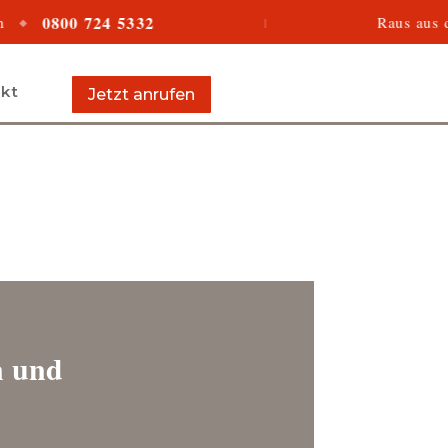
 724 5332
Raus aus den Schuld
|
kt
Jetzt anrufen
n und