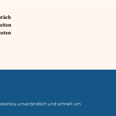
präch
eiten
osten
ostenlos, unverbindlich und
schnell um