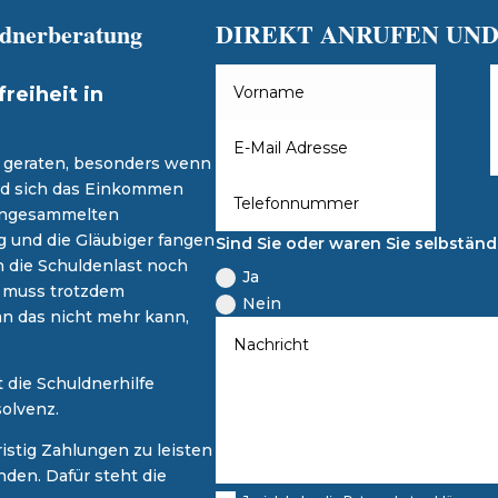
uldnerberatung
DIREKT ANRUFEN UND
reiheit in
e geraten, besonders wenn
nd sich das Einkommen
e angesammelten
 und die Gläubiger fangen
Sind Sie oder waren Sie selbständ
 die Schuldenlast noch
Ja
t, muss trotzdem
Nein
n das nicht mehr kann,
t die Schuldnerhilfe
olvenz.
istig Zahlungen zu leisten
den. Dafür steht die