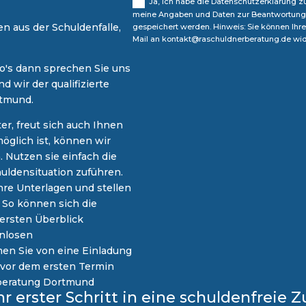
Ja, ich habe die Datenschutzerklärung 
meine Angaben und Daten zur Beantwortung 
n aus der Schuldenfalle,
gespeichert werden. Hinweis: Sie können Ihre 
Mail an kontakt@raschuldnerberatung.de wid
o's dann sprechen Sie uns
d wir der qualifizierte
rtmund.
r, freut sich auch Ihnen
möglich ist, können wir
 Nutzen sie einfach die
uldensituation zuführen.
Ihre Unterlagen und stellen
 So können sich die
 ersten Überblick
enlosen
en Sie von eine Einladung
ie vor dem ersten Termin
rberatung Dortmund
hr erster Schritt in eine schuldenfreie 