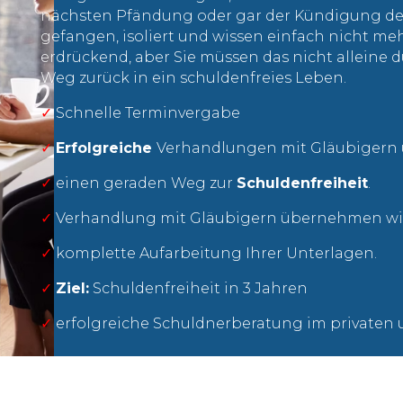
nächsten Pfändung oder gar der Kündigung de
gefangen, isoliert und wissen einfach nicht mehr
erdrückend, aber Sie müssen das nicht alleine 
Weg zurück in ein schuldenfreies Leben.
✓
Schnelle Terminvergabe
​✓
Erfolgreiche
Verhandlungen mit Gläubigern
✓
einen geraden Weg zur
Schuldenfreiheit
.
✓
Verhandlung mit Gläubigern übernehmen wi
✓
komplette Aufarbeitung Ihrer Unterlagen.
​✓
Ziel:
Schuldenfreiheit in 3 Jahren
✓
erfolgreiche Schuldnerberatung im privaten 